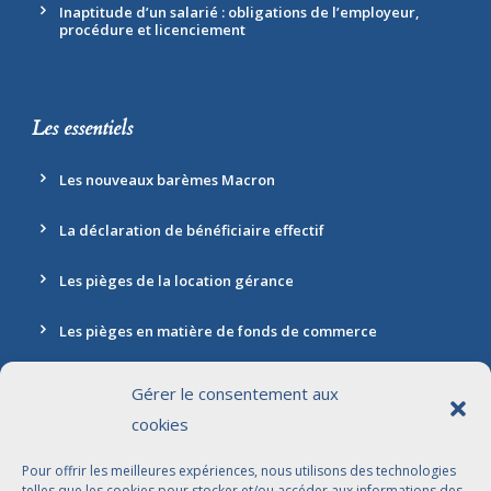
Inaptitude d’un salarié : obligations de l’employeur,
procédure et licenciement
Les essentiels
Les nouveaux barèmes Macron
La déclaration de bénéficiaire effectif
Les pièges de la location gérance
Les pièges en matière de fonds de commerce
Gérer le consentement aux
cookies
Contact
Pour offrir les meilleures expériences, nous utilisons des technologies
Adresse: 30 rue Marbeuf, 75008 Paris
telles que les cookies pour stocker et/ou accéder aux informations des