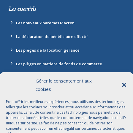
Les essentiels
Les nouveaux barèmes Macron
La déclaration de bénéficiaire effectif
Les pièges de la location gérance
Les pièges en matière de fonds de commerce
Gérer le consentement aux
cookies
Contact
Pour offrir les meilleures expériences, nous utilisons des technologies
Adresse: 30 rue Marbeuf, 75008 Paris
telles que les cookies pour stocker et/ou accéder aux informations des
appareils. Le fait de consentir à ces technologies nous permettra de
01 42 56 96 96
traiter des données telles que le comportement de navigation ou les ID
uniques sur ce site. Le fait de ne pas consentir ou de retirer son
contact@jdbavocats.com
consentement peut avoir un effet négatif sur certaines caractéristiques