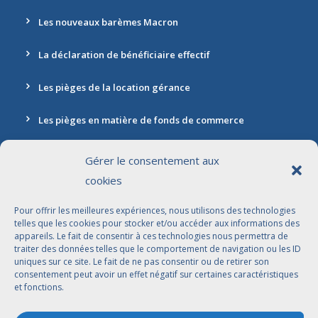
Les nouveaux barèmes Macron
La déclaration de bénéficiaire effectif
Les pièges de la location gérance
Les pièges en matière de fonds de commerce
Gérer le consentement aux
cookies
Contact
Pour offrir les meilleures expériences, nous utilisons des technologies
Adresse: 30 rue Marbeuf, 75008 Paris
telles que les cookies pour stocker et/ou accéder aux informations des
appareils. Le fait de consentir à ces technologies nous permettra de
01 42 56 96 96
traiter des données telles que le comportement de navigation ou les ID
uniques sur ce site. Le fait de ne pas consentir ou de retirer son
contact@jdbavocats.com
consentement peut avoir un effet négatif sur certaines caractéristiques
et fonctions.
Avocats Associés: