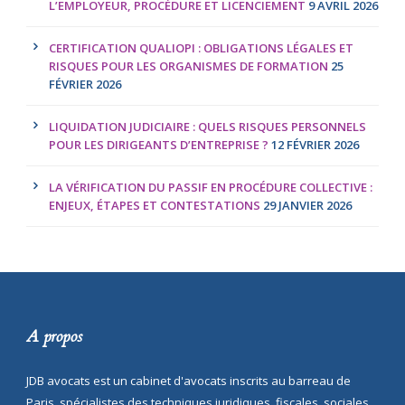
L’EMPLOYEUR, PROCÉDURE ET LICENCIEMENT
9 AVRIL 2026
CERTIFICATION QUALIOPI : OBLIGATIONS LÉGALES ET
RISQUES POUR LES ORGANISMES DE FORMATION
25
FÉVRIER 2026
LIQUIDATION JUDICIAIRE : QUELS RISQUES PERSONNELS
POUR LES DIRIGEANTS D’ENTREPRISE ?
12 FÉVRIER 2026
LA VÉRIFICATION DU PASSIF EN PROCÉDURE COLLECTIVE :
ENJEUX, ÉTAPES ET CONTESTATIONS
29 JANVIER 2026
A propos
JDB avocats est un cabinet d'avocats inscrits au barreau de
Paris, spécialistes des techniques juridiques, fiscales, sociales,