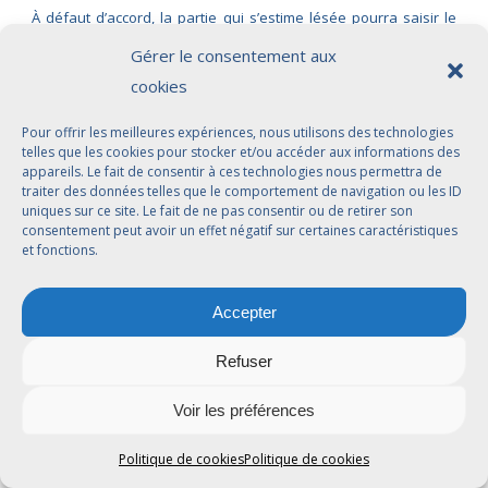
À défaut d’accord, la partie qui s’estime lésée pourra saisir le
juge compétent (en principe le tribunal judiciaire, compte tenu
Gérer le consentement aux
de la nature civile et commerciale des relations) pour faire
cookies
trancher le litige : contestation du taux ou de l’assiette de la
commission, validité de certaines clauses (durée excessive,
Pour offrir les meilleures expériences, nous utilisons des technologies
clauses de sunset disproportionnées), qualification de la
telles que les cookies pour stocker et/ou accéder aux informations des
appareils. Le fait de consentir à ces technologies nous permettra de
rupture (faute grave, rupture brutale de relations commerciales
traiter des données telles que le comportement de navigation ou les ID
établies), demande d’indemnisation pour préjudice économique
uniques sur ce site. Le fait de ne pas consentir ou de retirer son
ou d’image, etc. Les textes sur l’agent artistique (articles L.7121‑9
consentement peut avoir un effet négatif sur certaines caractéristiques
et fonctions.
s. et leurs décrets) et, plus largement, le droit du mandat et de la
responsabilité contractuelle serviront alors de cadre d’analyse.
Accepter
Dans toutes ces hypothèses, il est fortement conseillé aux
parties de se faire assister par un avocat ayant une pratique du
Refuser
droit des artistes et du spectacle vivant, afin d’identifier
précisément les enjeux, d’évaluer les risques et de bâtir une
Voir les préférences
stratégie de résolution, amiable ou judiciaire, la plus adaptée à
la situation concrète.
Politique de cookies
Politique de cookies