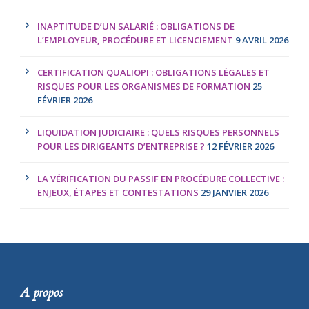
INAPTITUDE D’UN SALARIÉ : OBLIGATIONS DE
L’EMPLOYEUR, PROCÉDURE ET LICENCIEMENT
9 AVRIL 2026
CERTIFICATION QUALIOPI : OBLIGATIONS LÉGALES ET
RISQUES POUR LES ORGANISMES DE FORMATION
25
FÉVRIER 2026
LIQUIDATION JUDICIAIRE : QUELS RISQUES PERSONNELS
POUR LES DIRIGEANTS D’ENTREPRISE ?
12 FÉVRIER 2026
LA VÉRIFICATION DU PASSIF EN PROCÉDURE COLLECTIVE :
ENJEUX, ÉTAPES ET CONTESTATIONS
29 JANVIER 2026
A propos