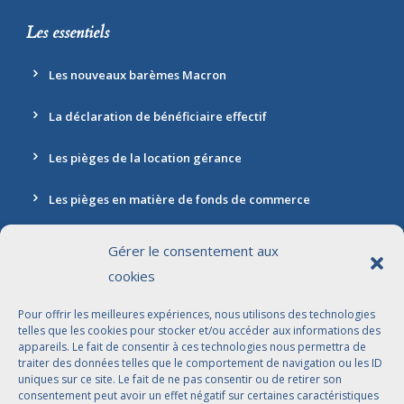
Les essentiels
Les nouveaux barèmes Macron
La déclaration de bénéficiaire effectif
Les pièges de la location gérance
Les pièges en matière de fonds de commerce
Gérer le consentement aux
cookies
Contact
Pour offrir les meilleures expériences, nous utilisons des technologies
Adresse: 30 rue Marbeuf, 75008 Paris
telles que les cookies pour stocker et/ou accéder aux informations des
appareils. Le fait de consentir à ces technologies nous permettra de
01 42 56 96 96
traiter des données telles que le comportement de navigation ou les ID
uniques sur ce site. Le fait de ne pas consentir ou de retirer son
contact@jdbavocats.com
consentement peut avoir un effet négatif sur certaines caractéristiques