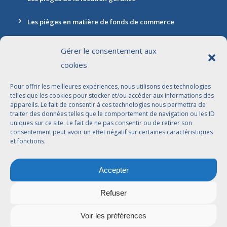
Les pièges en matière de fonds de commerce
Gérer le consentement aux
cookies
Contact
Pour offrir les meilleures expériences, nous utilisons des technologies
Adresse: 30 rue Marbeuf, 75008 Paris
telles que les cookies pour stocker et/ou accéder aux informations des
appareils. Le fait de consentir à ces technologies nous permettra de
01 42 56 96 96
traiter des données telles que le comportement de navigation ou les ID
uniques sur ce site. Le fait de ne pas consentir ou de retirer son
contact@jdbavocats.com
consentement peut avoir un effet négatif sur certaines caractéristiques
et fonctions.
Avocats Associés:
Accepter
Dahlia Arfi-Elkaïm
Joseph Suissa
Refuser
Voir les préférences