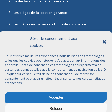
La déclaration de bénéficiaire effectif
Les pièges de la location gérance
Les pièges en matière de fonds de commerce
Gérer le consentement aux
cookies
Contact
Pour offrir les meilleures expériences, nous utilisons des technologies
Adresse: 30 rue Marbeuf, 75008 Paris
telles que les cookies pour stocker et/ou accéder aux informations des
appareils. Le fait de consentir à ces technologies nous permettra de
01 42 56 96 96
traiter des données telles que le comportement de navigation ou les ID
uniques sur ce site. Le fait de ne pas consentir ou de retirer son
contact@jdbavocats.com
consentement peut avoir un effet négatif sur certaines caractéristiques
et fonctions.
Avocats Associés:
Accepter
Dahlia Arfi-Elkaïm
Joseph Suissa
Refuser