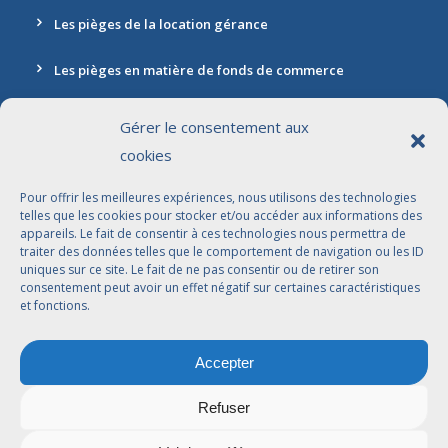
Les pièges de la location gérance
Les pièges en matière de fonds de commerce
Gérer le consentement aux
cookies
Contact
Pour offrir les meilleures expériences, nous utilisons des technologies
Adresse: 30 rue Marbeuf, 75008 Paris
telles que les cookies pour stocker et/ou accéder aux informations des
appareils. Le fait de consentir à ces technologies nous permettra de
01 42 56 96 96
traiter des données telles que le comportement de navigation ou les ID
uniques sur ce site. Le fait de ne pas consentir ou de retirer son
contact@jdbavocats.com
consentement peut avoir un effet négatif sur certaines caractéristiques
et fonctions.
Avocats Associés:
Accepter
Dahlia Arfi-Elkaïm
Joseph Suissa
Refuser