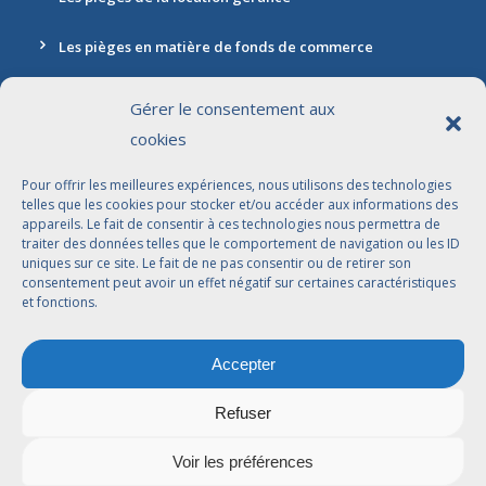
Les pièges en matière de fonds de commerce
Gérer le consentement aux
cookies
Contact
Pour offrir les meilleures expériences, nous utilisons des technologies
Adresse: 30 rue Marbeuf, 75008 Paris
telles que les cookies pour stocker et/ou accéder aux informations des
appareils. Le fait de consentir à ces technologies nous permettra de
01 42 56 96 96
traiter des données telles que le comportement de navigation ou les ID
uniques sur ce site. Le fait de ne pas consentir ou de retirer son
contact@jdbavocats.com
consentement peut avoir un effet négatif sur certaines caractéristiques
et fonctions.
Avocats Associés:
Accepter
Dahlia Arfi-Elkaïm
Joseph Suissa
Refuser
Voir les préférences