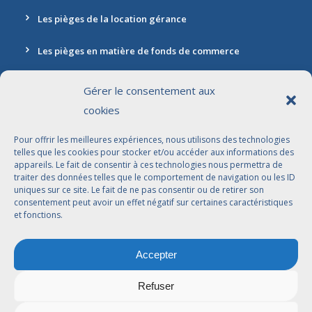
Les pièges de la location gérance
Les pièges en matière de fonds de commerce
Gérer le consentement aux
cookies
Contact
Pour offrir les meilleures expériences, nous utilisons des technologies
Adresse: 30 rue Marbeuf, 75008 Paris
telles que les cookies pour stocker et/ou accéder aux informations des
appareils. Le fait de consentir à ces technologies nous permettra de
01 42 56 96 96
traiter des données telles que le comportement de navigation ou les ID
uniques sur ce site. Le fait de ne pas consentir ou de retirer son
contact@jdbavocats.com
consentement peut avoir un effet négatif sur certaines caractéristiques
et fonctions.
Avocats Associés:
Accepter
Dahlia Arfi-Elkaïm
Joseph Suissa
Refuser