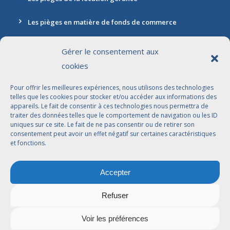
Les pièges en matière de fonds de commerce
Gérer le consentement aux
cookies
Contact
Pour offrir les meilleures expériences, nous utilisons des technologies
Adresse: 30 rue Marbeuf, 75008 Paris
telles que les cookies pour stocker et/ou accéder aux informations des
appareils. Le fait de consentir à ces technologies nous permettra de
01 42 56 96 96
traiter des données telles que le comportement de navigation ou les ID
uniques sur ce site. Le fait de ne pas consentir ou de retirer son
contact@jdbavocats.com
consentement peut avoir un effet négatif sur certaines caractéristiques
et fonctions.
Avocats Associés:
Accepter
Dahlia Arfi-Elkaïm
Joseph Suissa
Refuser
Voir les préférences