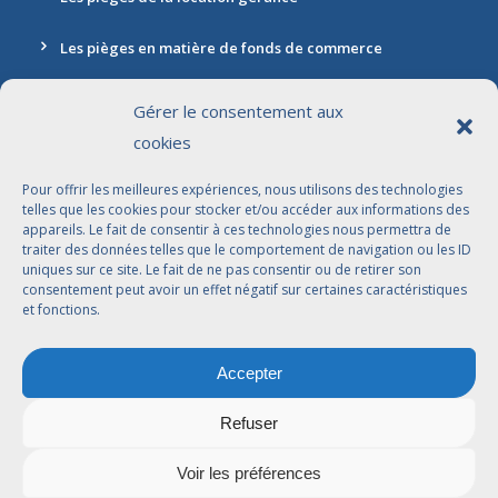
Les pièges en matière de fonds de commerce
Gérer le consentement aux
cookies
Contact
Pour offrir les meilleures expériences, nous utilisons des technologies
Adresse: 30 rue Marbeuf, 75008 Paris
telles que les cookies pour stocker et/ou accéder aux informations des
appareils. Le fait de consentir à ces technologies nous permettra de
01 42 56 96 96
traiter des données telles que le comportement de navigation ou les ID
uniques sur ce site. Le fait de ne pas consentir ou de retirer son
contact@jdbavocats.com
consentement peut avoir un effet négatif sur certaines caractéristiques
et fonctions.
Avocats Associés:
Accepter
Dahlia Arfi-Elkaïm
Joseph Suissa
Refuser
Voir les préférences