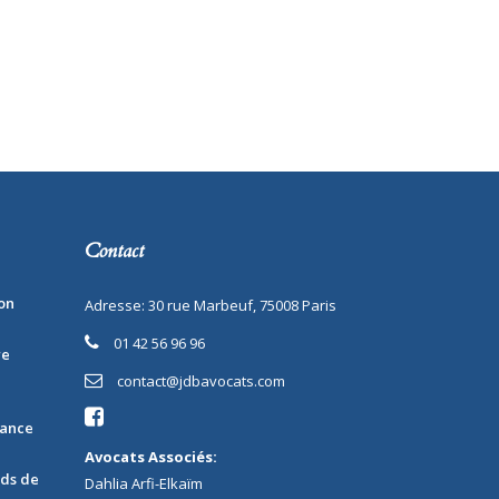
Contact
on
Adresse: 30 rue Marbeuf, 75008 Paris
01 42 56 96 96
re
contact@jdbavocats.com
rance
Avocats Associés:
nds de
Dahlia Arfi-Elkaïm