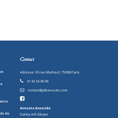
Contact
on
Adresse: 30 rue Marbeuf, 75008 Paris
01 42 56 96 96
re
contact@jdbavocats.com
rance
Avocats Associés:
nds de
Dahlia Arfi-Elkaïm