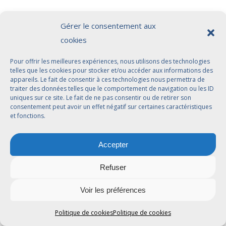
Cette opération entraîne certains défis, et notamment celui de
Gérer le consentement aux
la complexité de l’intégration. Ainsi, il convient de souligner la
cookies
difficulté de maintenir une gestion optimale dans le cadre d’une
croissance accélérée. Il existe également un risque lié à
Pour offrir les meilleures expériences, nous utilisons des technologies
l’investissement financier et humain engendré par la fusion
telles que les cookies pour stocker et/ou accéder aux informations des
verticale. En effet, la méconnaissance du secteur, la fluctuation
appareils. Le fait de consentir à ces technologies nous permettra de
des coûts des matières premières ainsi que des conditions du
traiter des données telles que le comportement de navigation ou les ID
uniques sur ce site. Le fait de ne pas consentir ou de retirer son
marché peuvent impacter l’opération. En ce sens, en dépendant
consentement peut avoir un effet négatif sur certaines caractéristiques
principalement des ressources internes, une entreprise peut
et fonctions.
devenir vulnérable aux fluctuations de son propre secteur.
Enfin, les différences stratégiques, culturelles et humaines
Accepter
entre les deux sociétés peuvent engendrer des conflits et des
résistances internes. La structure et la stratégie de l’entreprise
Refuser
sont impactées par ces opérations.
Voir les préférences
La fusion verticale est une stratégie intéressante pour les
sociétés ayant la volonté d’obtenir un contrôle complet de leur
Politique de cookies
Politique de cookies
chaîne d’approvisionnement. Les intérêts sont multiples, mais