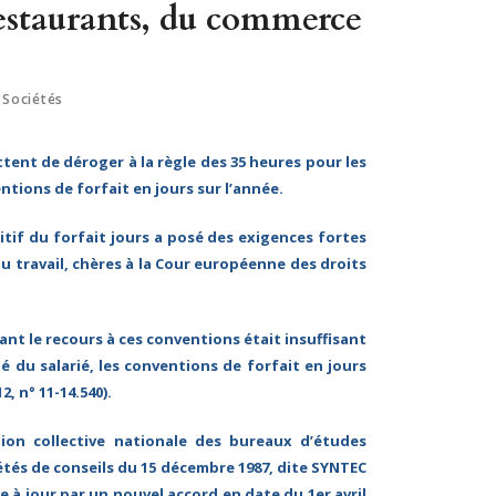
restaurants, du commerce
 Sociétés
ttent de déroger à la règle des 35 heures pour les
ions de forfait en jours sur l’année.
itif du forfait jours a posé des exigences fortes
u travail, chères à la Cour européenne des droits
oyant le recours à ces conventions était insuffisant
té du salarié, les conventions de forfait en jours
, n° 11-14.540).
ion collective nationale des bureaux d’études
étés de conseils du 15 décembre 1987, dite SYNTEC
se à jour par
un nouvel accord en date du 1er avril