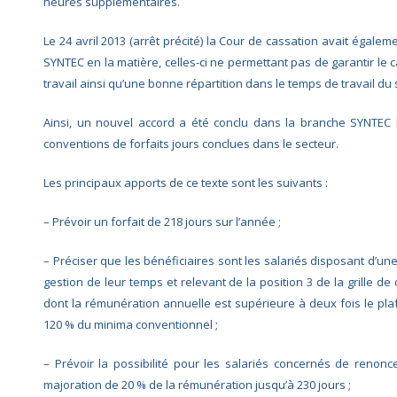
heures supplémentaires.
Le 24 avril 2013 (arrêt précité) la Cour de cassation avait égaleme
SYNTEC en la matière, celles-ci ne permettant pas de garantir le 
travail ainsi qu’une bonne répartition dans le temps de travail du 
Ainsi, un nouvel accord a été conclu dans la branche SYNTEC l
conventions de forfaits jours conclues dans le secteur.
Les principaux apports de ce texte sont les suivants :
– Prévoir un forfait de 218 jours sur l’année ;
– Préciser que les bénéficiaires sont les salariés disposant d’une
gestion de leur temps et relevant de la position 3 de la grille de 
dont la rémunération annuelle est supérieure à deux fois le pla
120 % du minima conventionnel ;
– Prévoir la possibilité pour les salariés concernés de renon
majoration de 20 % de la rémunération jusqu’à 230 jours ;