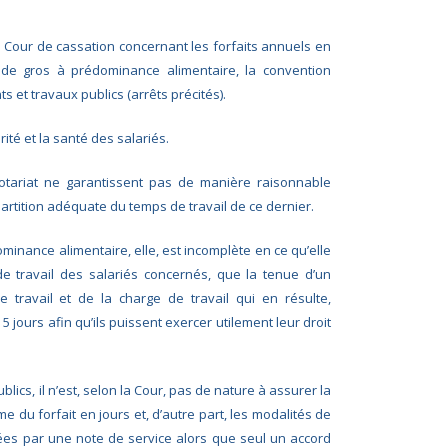
a Cour de cassation concernant les forfaits annuels en
 de gros à prédominance alimentaire, la convention
ts et travaux publics (arrêts précités).
ité et la santé des salariés.
 notariat ne garantissent pas de manière raisonnable
épartition adéquate du temps de travail de ce dernier.
minance alimentaire, elle, est incomplète en ce qu’elle
 de travail des salariés concernés, que la tenue d’un
e travail et de la charge de travail qui en résulte,
5 jours afin qu’ils puissent exercer utilement leur droit
lics, il n’est, selon la Cour, pas de nature à assurer la
e du forfait en jours et, d’autre part, les modalités de
ées par une note de service alors que seul un accord