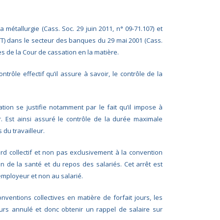
 métallurgie (Cass. Soc. 29 juin 2011, n° 09-71.107) et
TT) dans le secteur des banques du 29 mai 2001 (Cass.
es de la Cour de cassation en la matière.
trôle effectif qu’il assure à savoir, le contrôle de la
ation se justifie notamment par le fait qu’il impose à
er. Est ainsi assuré le contrôle de la durée maximale
 du travailleur.
ord collectif et non pas exclusivement à la convention
on de la santé et du repos des salariés. Cet arrêt est
’employeur et non au salarié.
ventions collectives en matière de forfait jours, les
ours annulé et donc obtenir un rappel de salaire sur