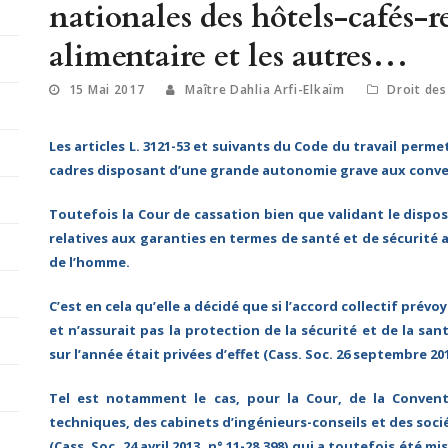
nationales des hôtels-cafés-
alimentaire et les autres…
15 Mai 2017
Maître Dahlia Arfi-Elkaïm
Droit des
Les articles L. 3121-53 et suivants du Code du travail perme
cadres disposant d’une grande autonomie grave aux convent
Toutefois la Cour de cassation bien que validant le dispos
relatives aux garanties en termes de santé et de sécurité a
de l’homme.
C’est en cela qu’elle a décidé que si l’accord collectif prév
et n’assurait pas la protection de la sécurité et de la san
sur l’année était privées d’effet (Cass. Soc. 26 septembre 2012
Tel est notamment le cas, pour la Cour, de la Convent
techniques, des cabinets d’ingénieurs-conseils et des soci
(Cass. Soc. 24 avril 2013, n° 11-28.398) qui a toutefois été mi