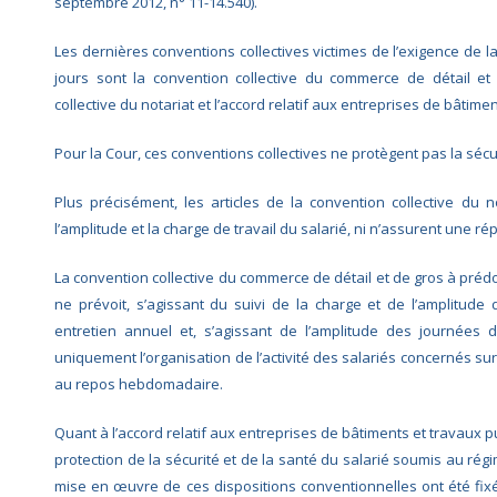
septembre 2012, n° 11-14.540).
Les dernières conventions collectives victimes de l’exigence de l
jours sont la convention collective du commerce de détail et
collective du notariat et l’accord relatif aux entreprises de bâtimen
Pour la Cour, ces conventions collectives ne protègent pas la sécur
Plus précisément, les articles de la convention collective du
l’amplitude et la charge de travail du salarié, ni n’assurent une r
La convention collective du commerce de détail et de gros à prédo
ne prévoit, s’agissant du suivi de la charge et de l’amplitude
entretien annuel et, s’agissant de l’amplitude des journées d
uniquement l’organisation de l’activité des salariés concernés sur 
au repos hebdomadaire.
Quant à l’accord relatif aux entreprises de bâtiments et travaux pub
protection de la sécurité et de la santé du salarié soumis au régim
mise en œuvre de ces dispositions conventionnelles ont été fix