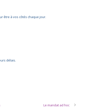
ur être à vos côtés chaque jour.
urs délais.
s
Le mandat ad hoc