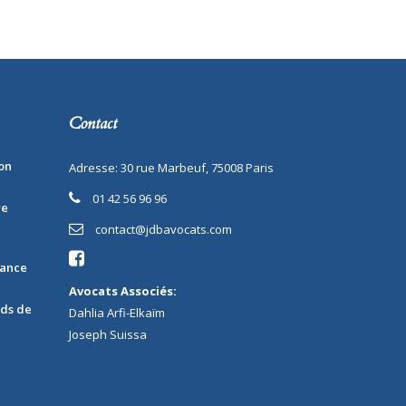
Contact
on
Adresse: 30 rue Marbeuf, 75008 Paris
01 42 56 96 96
re
contact@jdbavocats.com
rance
Avocats Associés:
nds de
Dahlia Arfi-Elkaïm
Joseph Suissa