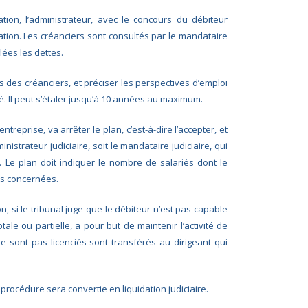
ion, l’administrateur, avec le concours du débiteur
tion. Les créanciers sont consultés par le mandataire
glées les dettes.
des créanciers, et préciser les perspectives d’emploi
ité. Il peut s’étaler jusqu’à 10 années au maximum.
ntreprise, va arrêter le plan, c’est-à-dire l’accepter, et
nistrateur judiciaire, soit le mandataire judiciaire, qui
 Le plan doit indiquer le nombre de salariés dont le
es concernées.
 si le tribunal juge que le débiteur n’est pas capable
ale ou partielle, a pour but de maintenir l’activité de
 ne sont pas licenciés sont transférés au dirigeant qui
procédure sera convertie en liquidation judiciaire.