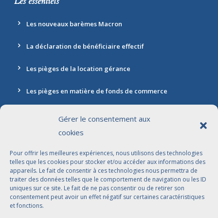
Les essentiels
Les nouveaux barèmes Macron
La déclaration de bénéficiaire effectif
Les pièges de la location gérance
Les pièges en matière de fonds de commerce
Gérer le consentement aux
cookies
Contact
Pour offrir les meilleures expériences, nous utilisons des technologies
Adresse: 30 rue Marbeuf, 75008 Paris
telles que les cookies pour stocker et/ou accéder aux informations des
appareils. Le fait de consentir à ces technologies nous permettra de
01 42 56 96 96
traiter des données telles que le comportement de navigation ou les ID
uniques sur ce site. Le fait de ne pas consentir ou de retirer son
contact@jdbavocats.com
consentement peut avoir un effet négatif sur certaines caractéristiques
et fonctions.