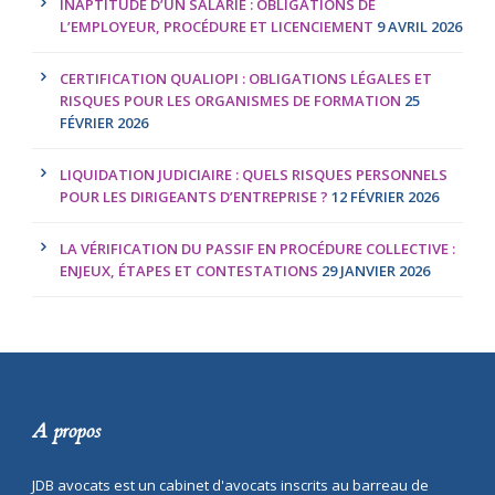
INAPTITUDE D’UN SALARIÉ : OBLIGATIONS DE
L’EMPLOYEUR, PROCÉDURE ET LICENCIEMENT
9 AVRIL 2026
CERTIFICATION QUALIOPI : OBLIGATIONS LÉGALES ET
RISQUES POUR LES ORGANISMES DE FORMATION
25
FÉVRIER 2026
LIQUIDATION JUDICIAIRE : QUELS RISQUES PERSONNELS
POUR LES DIRIGEANTS D’ENTREPRISE ?
12 FÉVRIER 2026
LA VÉRIFICATION DU PASSIF EN PROCÉDURE COLLECTIVE :
ENJEUX, ÉTAPES ET CONTESTATIONS
29 JANVIER 2026
A propos
JDB avocats est un cabinet d'avocats inscrits au barreau de