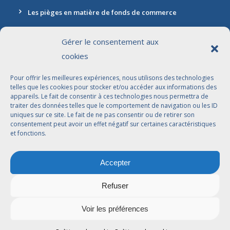
Les pièges en matière de fonds de commerce
Gérer le consentement aux
cookies
Contact
Pour offrir les meilleures expériences, nous utilisons des technologies
Adresse: 30 rue Marbeuf, 75008 Paris
telles que les cookies pour stocker et/ou accéder aux informations des
appareils. Le fait de consentir à ces technologies nous permettra de
01 42 56 96 96
traiter des données telles que le comportement de navigation ou les ID
uniques sur ce site. Le fait de ne pas consentir ou de retirer son
contact@jdbavocats.com
consentement peut avoir un effet négatif sur certaines caractéristiques
et fonctions.
Avocats Associés:
Accepter
Dahlia Arfi-Elkaïm
Joseph Suissa
Refuser
Voir les préférences