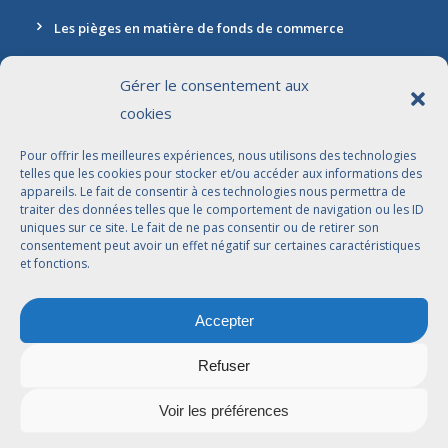
Les pièges en matière de fonds de commerce
Gérer le consentement aux
cookies
Contact
Pour offrir les meilleures expériences, nous utilisons des technologies
Adresse: 30 rue Marbeuf, 75008 Paris
telles que les cookies pour stocker et/ou accéder aux informations des
appareils. Le fait de consentir à ces technologies nous permettra de
01 42 56 96 96
traiter des données telles que le comportement de navigation ou les ID
uniques sur ce site. Le fait de ne pas consentir ou de retirer son
contact@jdbavocats.com
consentement peut avoir un effet négatif sur certaines caractéristiques
et fonctions.
Avocats Associés:
Accepter
Dahlia Arfi-Elkaïm
Joseph Suissa
Refuser
Voir les préférences