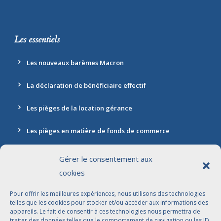
Les essentiels
Les nouveaux barèmes Macron
La déclaration de bénéficiaire effectif
Les pièges de la location gérance
Les pièges en matière de fonds de commerce
Gérer le consentement aux
cookies
Contact
Pour offrir les meilleures expériences, nous utilisons des technologies
Adresse: 30 rue Marbeuf, 75008 Paris
telles que les cookies pour stocker et/ou accéder aux informations des
appareils. Le fait de consentir à ces technologies nous permettra de
01 42 56 96 96
traiter des données telles que le comportement de navigation ou les ID